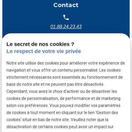
Contact
01.88.24.23.43
Le secret de nos cookies ?
103 grande rue
91290 ARPAJON
Le respect de votre vie privée
Notre site utilise des cookies pour améliorer votre expérience de
Lundi - Vendredi : 09h00 - 19h00
navigation et vous offrir un contenu personnalisé. Les cookies
Samedi : 08h30 - 12h00
strictement nécessaires sont essentiels au fonctionnement de
base de notre site et ne peuvent pas être désactivés.
Cependant, vous avez le choix d'activer ou de désactiver les
cookies de personnalisation, de performance et de marketing
Mentions légales
selon vos préférences. Vous pouvez modifier vos paramètres
Politique de confidentialité
de cookies à tout moment en cliquant sur le lien 'Gestion des
cookies' situé en bas de notre site. Veuillez noter que la
Gestion des cookies
désactivation de certains cookies peut avoir un impact sur
Plan du site