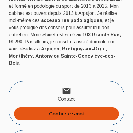
et formé en podologie du sport de 2013 à 2015. Mon
cabinet est ouvert depuis 2013 à Arpajon. Je réalise
moi-même ces
accessoires podologiques
, et je
vous prodigue des conseils pour assurer leur bon
entretien. Mon cabinet est situé au
103 Grande Rue,
91290
. Par ailleurs, je consulte aussi à domicile que
vous résidiez à
Arpajon
,
Brétigny-sur-Orge,
Montlhéry
,
Antony ou Sainte-Geneviève-des-
Boi
s.
mail
Contact
Contactez-moi