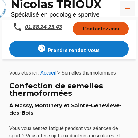
Panneau de gestion des cookies
menu
01.88.24.23.43
Contactez-moi
Prendre rendez-vous
Vous êtes ici :
Accueil
> Semelles thermoformées
Confection de semelles
thermoformées
À Massy, Montlhéry et Sainte-Geneviève-
des-Bois
Vous vous sentez fatigué pendant vos séances de
sport ? Vous êtes sujet aux douleurs musculaires et